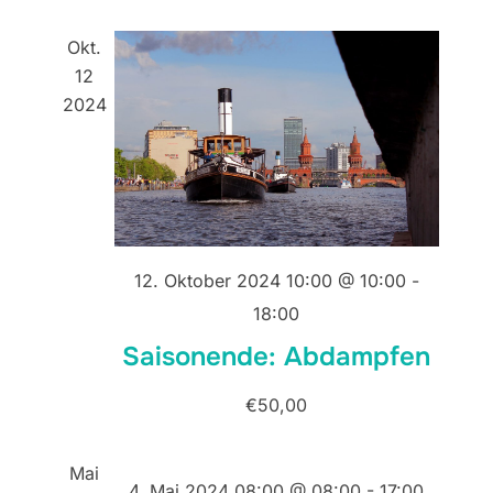
s
g
i
Okt.
e
12
c
2024
n
h
t
S
e
u
n
c
-
12. Oktober 2024 10:00 @ 10:00
-
h
N
18:00
a
e
Saisonende: Abdampfen
v
u
i
€50,00
n
g
Mai
a
d
4. Mai 2024 08:00 @ 08:00
-
17:00