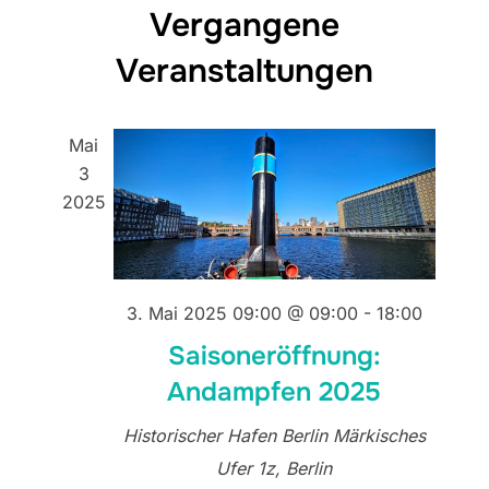
e
Vergangene
a
r
r
t
Veranstaltungen
a
u
a
n
m
s
n
Mai
w
t
3
s
ä
2025
a
h
t
l
l
a
t
e
3. Mai 2025 09:00 @ 09:00
-
18:00
u
n
l
n
Saisoneröffnung:
.
t
g
Andampfen 2025
u
A
Historischer Hafen Berlin
Märkisches
n
n
Ufer 1z, Berlin