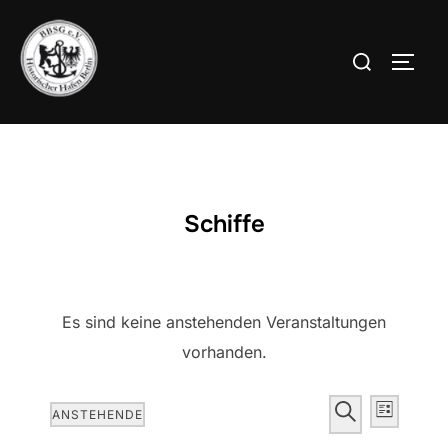
Zum
Inhalt
Suchen
SEIT
springen
nach:
Schiffe
Es sind keine anstehenden Veranstaltungen
vorhanden.
V
V
SUCHE
ANSTEHENDE
LISTE
e
D