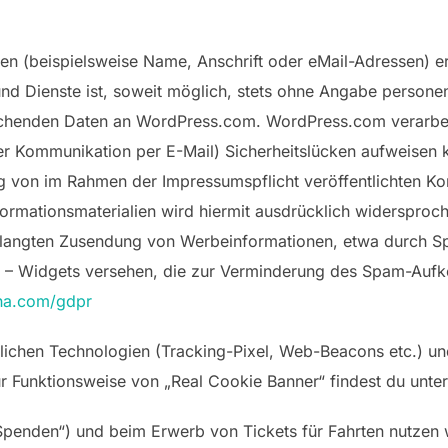
n (beispielsweise Name, Anschrift oder eMail-Adressen) er
e und Dienste ist, soweit möglich, stets ohne Angabe pers
echenden Daten an WordPress.com. WordPress.com verarbeit
der Kommunikation per E-Mail) Sicherheitslücken aufweisen 
ung von im Rahmen der Impressumspflicht veröffentlichten K
ormationsmaterialien wird hiermit ausdrücklich widersproche
verlangten Zusendung von Werbeinformationen, etwa durch Sp
– Widgets versehen, die zur Verminderung des Spam-Aufk
ha.com/gdpr
lichen Technologien (Tracking-Pixel, Web-Beacons etc.) und
ur Funktionsweise von „Real Cookie Banner“ findest du unte
Spenden“) und beim Erwerb von Tickets für Fahrten nutzen w