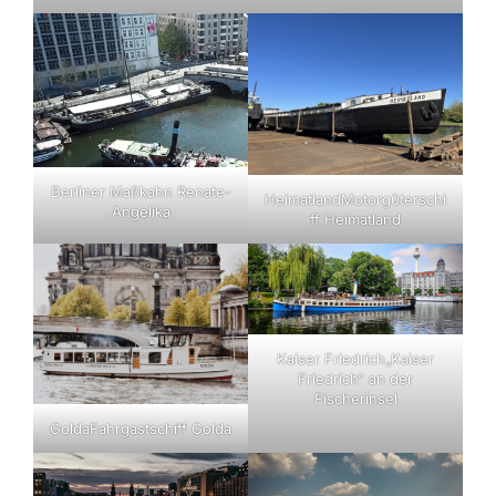
Berliner Maßkahn Renate-
Heimatland
Motorgüterschi
Angelika
ff Heimatland
Kaiser Friedrich
„Kaiser
Friedrich“ an der
Fischerinsel
Golda
Fahrgastschiff Golda