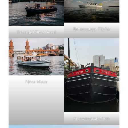
Rettungsboot Fünfer
Passagierfähre Liesel
Fähre Mieze
Finowmaßkahn Ruth