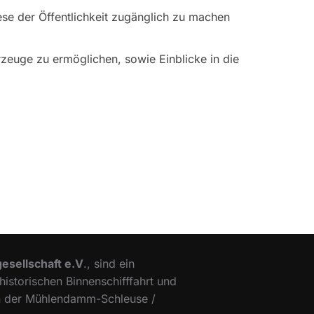
ese der Öffentlichkeit zugänglich zu machen
hrzeuge zu ermöglichen, sowie Einblicke in die
esellschaft e.V
., sind ein
istorischen Binnenschifffahrt und
 an der Mühlendamm-Schleuse /