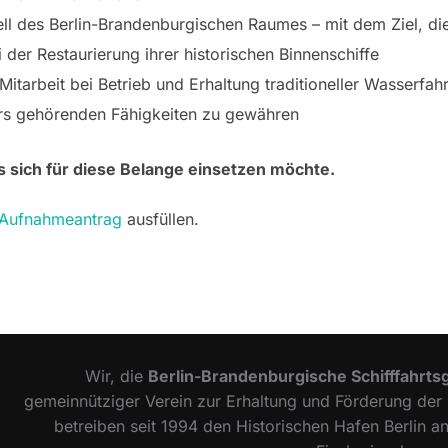
iell des Berlin-Brandenburgischen Raumes – mit dem Ziel, di
 der Restaurierung ihrer historischen Binnenschiffe
Mitarbeit bei Betrieb und Erhaltung traditioneller Wasserfa
fers gehörenden Fähigkeiten zu gewähren
s sich für diese Belange einsetzen möchte.
Aufnahmeantrag
ausfüllen.
Wir, die
Berlin-Brandenburgische Schifffahrtsg
gemeinnütziger Verein zur Erhaltung und Förderung der h
betreiben seit 1994 den Historischen Hafen Berlin