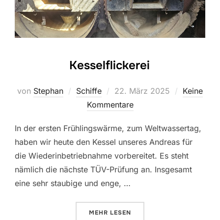
Kesselflickerei
Veröffentlicht
von
Stephan
Schiffe
22. März 2025
Keine
am
Kommentare
In der ersten Frühlingswärme, zum Weltwassertag,
haben wir heute den Kessel unseres Andreas für
die Wiederinbetriebnahme vorbereitet. Es steht
nämlich die nächste TÜV-Prüfung an. Insgesamt
eine sehr staubige und enge, …
ÜBER „KESSELFLICKEREI“
MEHR
LESEN