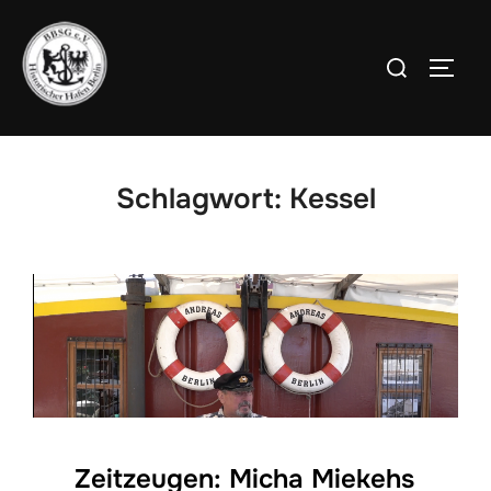
Zum
Inhalt
Suchen
SEIT
springen
nach:
Schlagwort:
Kessel
Zeitzeugen: Micha Miekehs