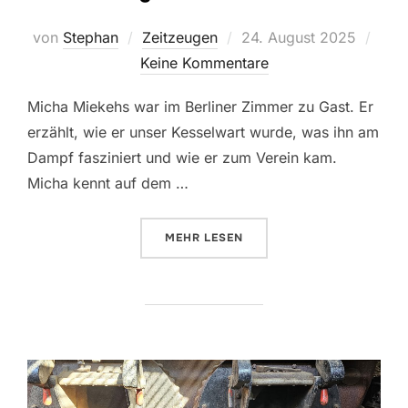
Veröffentlicht
von
Stephan
Zeitzeugen
24. August 2025
am
Keine Kommentare
Micha Miekehs war im Berliner Zimmer zu Gast. Er
erzählt, wie er unser Kesselwart wurde, was ihn am
Dampf fasziniert und wie er zum Verein kam.
Micha kennt auf dem …
ÜBER „ZEITZEUGEN: MICHA MIEK
MEHR
LESEN