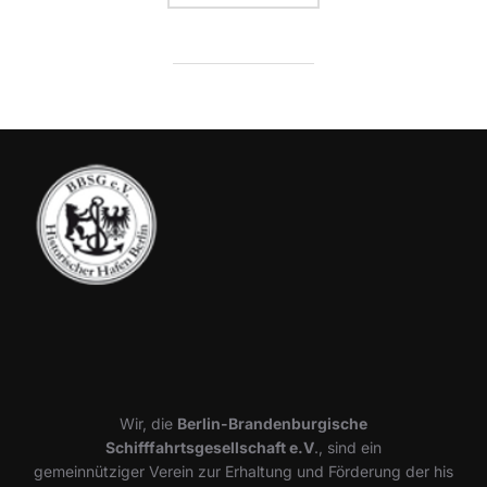
Wir, die
Berlin-Brandenburgische
Schifffahrtsgesellschaft e.V
., sind ein
gemeinnütziger Verein zur Erhaltung und Förderung der his