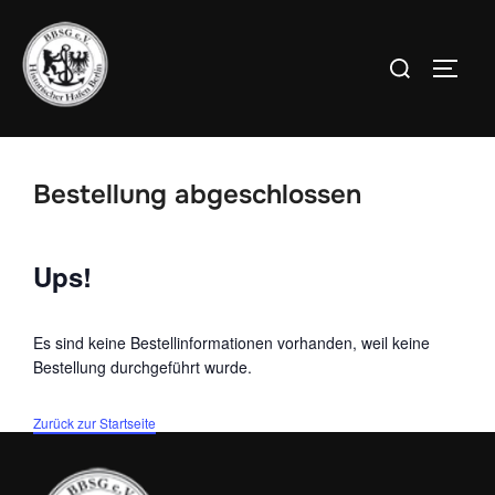
Zum
Inhalt
Suchen
SEIT
springen
nach:
Bestellung abgeschlossen
Ups!
Es sind keine Bestellinformationen vorhanden, weil keine
Bestellung durchgeführt wurde.
Zurück zur Startseite